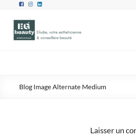
Skip
to
content
EG
Beauty
Blog Image Alternate Medium
Institut
de
beauté
Laisser un c